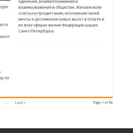
единения, взаимопонимания и
туре
взаимоуважения в обществе. Желаем всем
счастья и процветания, исполнения своей
мечты и достижения новых высот в спорте и
орта
во всех сферах жизни! Федерация шашек
Санкт-Петербурга
 школ
и
ер по
...
Last »
Page 1 of 66