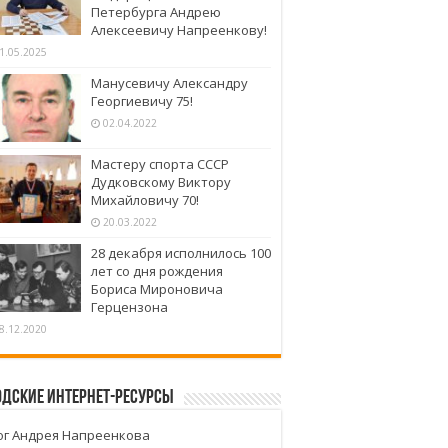
Петербурга Андрею
Алексеевичу Напреенкову!
1.05.2025
Манусевичу Александру
Георгиевичу 75!
02.04.2022
Мастеру спорта СССР
Дудковскому Виктору
Михайловичу 70!
20.03.2022
28 декабря исполнилось 100
лет со дня рождения
Бориса Мироновича
Герцензона
8.12.2020
одские интернет-ресурсы
ог Андрея Напреенкова