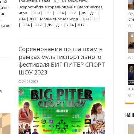
Трансляция зала ЗДЕСЬ Результаты
аний
Всероссийские соревнования Классическая
 и во
игра | Ю9 | Ю11 | Ю14 | Ю17 | Д9 | Д11 |
лин
Ор
Д14 | Д17 | Молниеносная игра | Ю9 | Ю11
ст
в
| Ю14 | Ю17 | Д9 | Д11 | Д14 | Д17 …
ры до
1
Соревнования по шашкам в
рамках мультиспортивного
0
фестиваля БИГ ПИТЕР СПОРТ
ШОУ 2023
24.08.2023
ка
м
0
Наш