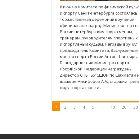
8 июня в Комитете по физической куль
и спорту Санкт-Петербурга состоялась
торжественная церемония вручения
официальных наград Министерства сп
России петербургским спортсменам,
тренерам, руководителям спортивных
и спортивным судьям. Награды вручил
председатель Комитета, Заслуженный
мастер спорта России Антон Шантырь.
Благодарностью Министра спорта
Российской Федерации награждены
директор СПБ ГБУ СШОР по шахматам 
шашкам Никифоров А.А., старший трен
виду спорта шашки …
1
2
3
4
5
»
10
20
30