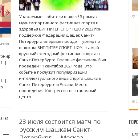
Уважаемые любители шашек! В рамках
1
мультиспортивного фестиваля спорта и
здоровья БИГ ПИТЕР СПОРТ ШОУ 2023 при
поддержке Федерации шашек Санкт-
Петербурга впервые пройдет турнир по
ызов
шашкам. БИГ ПИТЕР СПОРТ ШОУ – самый
крупный ежегодный фестиваль спорта в
урнир
Санкт-Петербурге. Впервые фестиваль был
11 |
проведен 11 сентября 2021 года. Это
событие послужит популяризации
интеллектуального вида спорта шашки в
11 |
Санкт-Петербурге и России. Место
ото
проведения: Конгрессно-выставочный
центр …
2
рге
23 июля состоится матч по
Гор
русским шашкам Санкт-
г —
Бл
Петербург — Москва