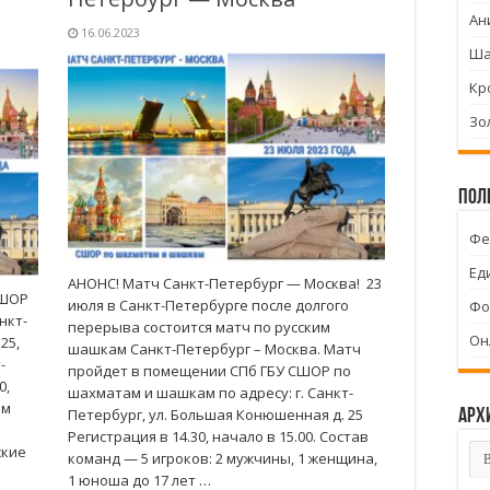
Ан
16.06.2023
Ша
Кр
Зо
Пол
Фе
Ед
АНОНС! Матч Санкт-Петербург — Москва! 23
СШОР
июля в Санкт-Петербурге после долгого
Фо
нкт-
перерыва состоится матч по русским
Он
25,
шашкам Санкт-Петербург – Москва. Матч
-
пройдет в помещении СПб ГБУ СШОР по
0,
шахматам и шашкам по адресу: г. Санкт-
ем
Петербург, ул. Большая Конюшенная д. 25
Арх
Регистрация в 14.30, начало в 15.00. Состав
Ар
ские
команд — 5 игроков: 2 мужчины, 1 женщина,
1 юноша до 17 лет …