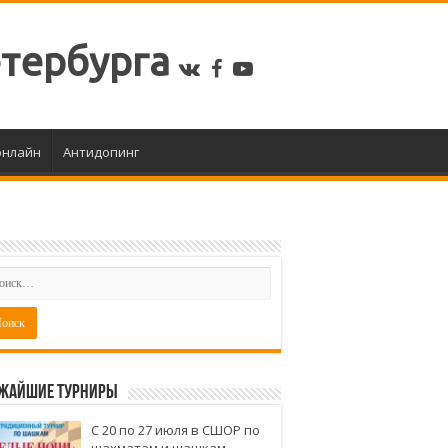
етербурга
онлайн
Антидопинг
жайшие турниры
С 20 по 27 июля в СШОР по
шахматам и шашкам