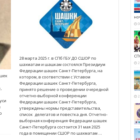
но
0
СП
28 марта 2025 г. в СПб ГБУ ДО СШОР по
2
шахматам и шашкам состоялся Президиум
Федерации шашек Санкт-Петербурга, на
ашек
котором, в соответствии с Уставом
Федерации шашек Санкт-Петербурга,
,
принято решение о проведении очередной
отчетно-выборной конференции
2
уси
Федерации шашек Санкт-Петербурга,
в
утверждены нормы представительства,
о
список делегатов и повестка дня. Отчетно-
выборная конференция Федерации шашек
Санкт-Петербурга состоится 31 мая 2025
года в помещении СШОР по шахматам …