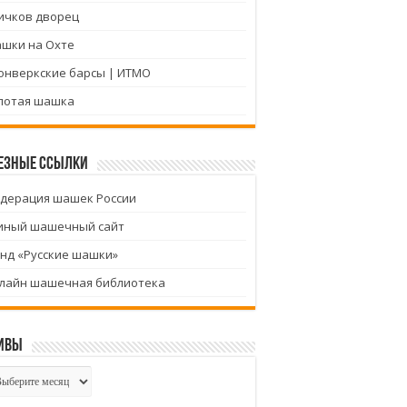
ичков дворец
шки на Охте
онверкские барсы | ИТМО
лотая шашка
езные ссылки
дерация шашек России
иный шашечный сайт
нд «Русские шашки»
лайн шашечная библиотека
ивы
хивы