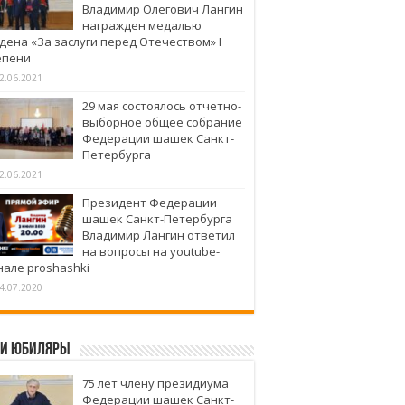
Владимир Олегович Лангин
награжден медалью
дена «За заслуги перед Отечеством» I
епени
2.06.2021
29 мая состоялось отчетно-
выборное общее собрание
Федерации шашек Санкт-
Петербурга
2.06.2021
Президент Федерации
шашек Санкт-Петербурга
Владимир Лангин ответил
на вопросы на youtube-
нале proshashki
4.07.2020
и юбиляры
75 лет члену президиума
Федерации шашек Санкт-