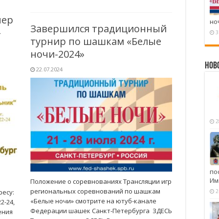
нер
но
Завершился традиционный
-
3
турнир по шашкам «Белые
ночи-2024»
Нов
22.07.2024
2
по
Им
Положение о соревнованиях Трансляции игр
региональных соревнований по шашкам
ресу:
2
«Белые ночи» смотрите на ютуб-канале
2-24,
Федерации шашек Санкт-Петербурга ЗДЕСЬ
ения